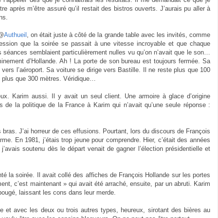
être après m’être assuré qu’il restait des bistros ouverts. J’aurais pu aller à
ns.
 @
Authueil
, on était juste à côté de la grande table avec les invités, comme
ression que la soirée se passait à une vitesse incroyable et que chaque
 les séances semblaient particulièrement nulles vu qu’on n’avait que le son…
minement d’Hollande. Ah ! La porte de son bureau est toujours fermée. Sa
 vers l’aéroport. Sa voiture se dirige vers Bastille. Il ne reste plus que 100
te plus que 300 mètres. Véridique…
reux. Karim aussi. Il y avait un seul client. Une armoire à glace d’origine
 de la politique de la France à Karim qui n’avait qu’une seule réponse :
bras. J’ai horreur de ces effusions. Pourtant, lors du discours de François
 larme. En 1981, j’étais trop jeune pour comprendre. Hier, c’était des années
j’avais soutenu dès le départ venait de gagner l’élection présidentielle et
é la soirée. Il avait collé des affiches de François Hollande sur les portes
ent, c’est maintenant » qui avait été arraché, ensuite, par un abruti. Karim
s bougé, laissant les cons dans leur merde.
e et avec les deux ou trois autres types, heureux, sirotant des bières au