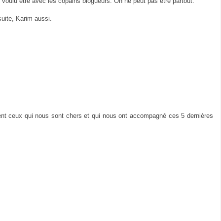
 voulu être avec les copains blogueurs. On ne peut pas être partout.
suite, Karim aussi.
vaient ceux qui nous sont chers et qui nous ont accompagné ces 5 dernières