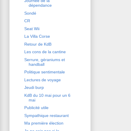
Journée de la
dépendance
Sondé
CR
Seat Wii
La Villa Corse
Retour de KdB
Les cons de la cantine
Serrure, géraniums et
handball
Politique sentimentale
Lectures de voyage
Jeudi burp
KdB du 10 mai pour un 6
mai
Publicité utile
Sympathique restaurant
Ma première élection
Je ne sais pas si le