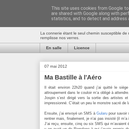
This site uses cookies from Google to 
are shared with Google along with per
Au bistro !
statistics, and to detect and address 
La connerie étant le seul chemin susceptible de 
remplisse nos verres.
En salle
Licence
07 mai 2012
Ma Bastille à l'Aéro
Il était environ 22h20 quand j’ai quitté le sièg
attroupement dans le couloir m’a obligé à attendre. 
Jospin s’est dirigé vers la sortie des artistes e
impressionné. C’était un peu le monstre sacré de l
Ensuite, j’ai envoyé un SMS à
Gularu
pour savoir 
rentrer mais, finalement, je n’ai pas insisté (il m’a
J’ai reçu, ensuite, cinq ou six SMS qui m’avaient é
y en avait un de Ramdane à qui j’avais promis de 