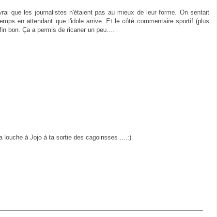
vrai que les journalistes n'étaient pas au mieux de leur forme. On sentait
emps en attendant que l'idole arrive. Et le côté commentaire sportif (plus
in bon. Ça a permis de ricaner un peu....
la louche à Jojo à ta sortie des cagoinsses ....:)