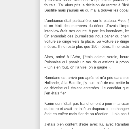
foutais. J’ai alors pris la décision de rentrer à Bic
Bastille mais j’aurais eu du mal à trouver les copai
L’ambiance était particulière, sur le plateau. Avec
si on était des membres du décor. J’avais l’imp
interview était très courte. A part les interviews,
On entendait des journalistes nous parler du che
voiture se dirige vers la place. Sa voiture se dirige
mètres. Il ne reste plus que 150 mètres. Il ne res
Alors, arrivé à l’Aéro, j’étais calme, serein, heu
Polonaise qui posait un tas de questions à propos
« On s’en fout, on l’a viré, on a gagné ».
Ramdane est arrivé peu après et m’a pris dans ses 
Hollande, à la Bastille, j’y suis allé de ma petite
de déveine qui étaient enterrées. Le candidat que 
j’en étais fier.
Karim qui n’était pas franchement à jeun m’a racont
du bistro et avait installé un drapeau « Le changem
était en colère mais fier de sa réaction : il n’a pa
J’étais bien content d’être avec lui, avec Ramdan