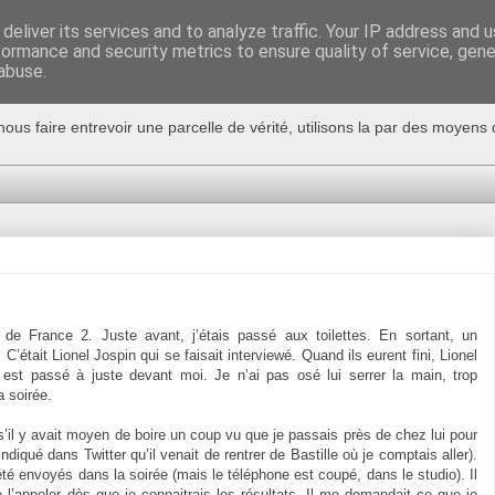
deliver its services and to analyze traffic. Your IP address and 
formance and security metrics to ensure quality of service, gen
abuse.
nous faire entrevoir une parcelle de vérité, utilisons la par des moyen
e de France 2. Juste avant, j’étais passé aux toilettes. En sortant, un
C’était Lionel Jospin qui se faisait interviewé. Quand ils eurent fini, Lionel
t est passé à juste devant moi. Je n’ai pas osé lui serrer la main, trop
a soirée.
s’il y avait moyen de boire un coup vu que je passais près de chez lui pour
 indiqué dans Twitter qu’il venait de rentrer de Bastille où je comptais aller).
té envoyés dans la soirée (mais le téléphone est coupé, dans le studio). Il
l’appeler dès que je connaitrais les résultats. Il me demandait ce que je