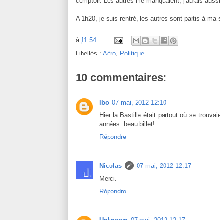
comptoir. Les autres me manquaient, j'aurais aussi
A 1h20, je suis rentré, les autres sont partis à ma 
à
11:54
Libellés :
Aéro
,
Politique
10 commentaires:
lbo
07 mai, 2012 12:10
Hier la Bastille était partout où se trou
années. beau billet!
Répondre
Nicolas
07 mai, 2012 12:17
Merci.
Répondre
Unknown
07 mai, 2012 12:17