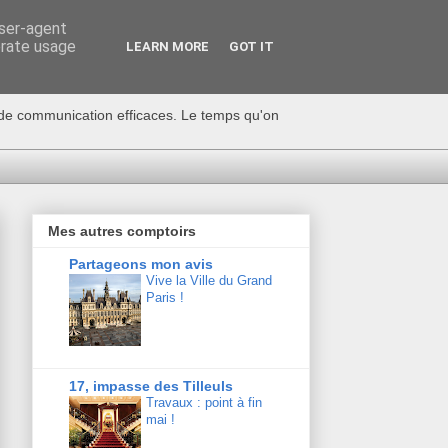
user-agent
erate usage
LEARN MORE
GOT IT
s de communication efficaces. Le temps qu'on
Mes autres comptoirs
Partageons mon avis
Vive la Ville du Grand
Paris !
17, impasse des Tilleuls
Travaux : point à fin
mai !