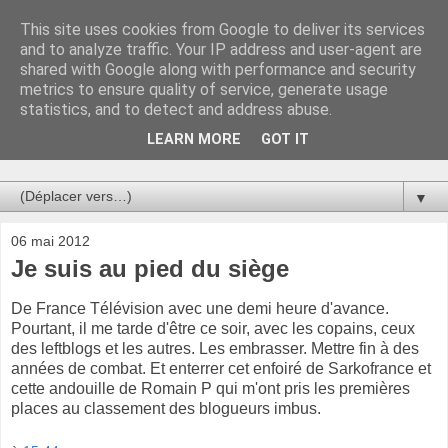
This site uses cookies from Google to deliver its services
Au bistro !
and to analyze traffic. Your IP address and user-agent are
shared with Google along with performance and security
metrics to ensure quality of service, generate usage
La connerie étant le seul chemin susceptible de nous faire
statistics, and to detect and address abuse.
entrevoir une parcelle de vérité, utilisons la par des moyens
de communication efficaces. Le temps qu'on remplisse nos
LEARN MORE
GOT IT
verres.
▼
06 mai 2012
Je suis au pied du siège
De France Télévision avec une demi heure d'avance.
Pourtant, il me tarde d'être ce soir, avec les copains, ceux
des leftblogs et les autres. Les embrasser. Mettre fin à des
années de combat. Et enterrer cet enfoiré de Sarkofrance et
cette andouille de Romain P qui m'ont pris les premières
places au classement des blogueurs imbus.