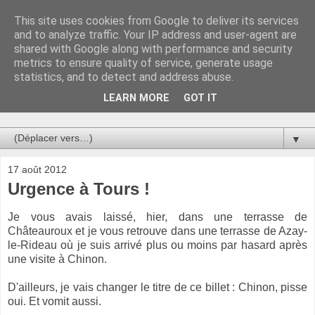
This site uses cookies from Google to deliver its services
Au bistro !
and to analyze traffic. Your IP address and user-agent are
shared with Google along with performance and security
metrics to ensure quality of service, generate usage
La connerie étant le seul chemin susceptible de nous faire
statistics, and to detect and address abuse.
entrevoir une parcelle de vérité, utilisons la par des moyens
de communication efficaces. Le temps qu'on remplisse nos
LEARN MORE
GOT IT
verres.
▼
17 août 2012
Urgence à Tours !
Je vous avais laissé, hier, dans une terrasse de
Châteauroux et je vous retrouve dans une terrasse de Azay-
le-Rideau où je suis arrivé plus ou moins par hasard après
une visite à Chinon.
D'ailleurs, je vais changer le titre de ce billet : Chinon, pisse
oui. Et vomit aussi.