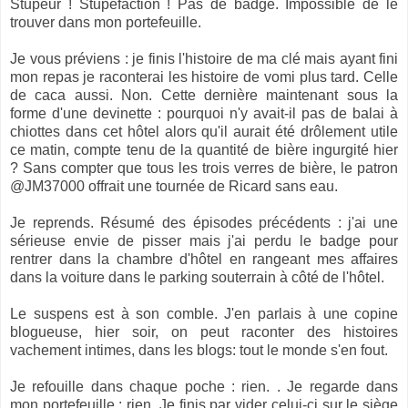
Stupeur ! Stupéfaction ! Pas de badge. Impossible de le
trouver dans mon portefeuille.
Je vous préviens : je finis l'histoire de ma clé mais ayant fini
mon repas je raconterai les histoire de vomi plus tard. Celle
de caca aussi. Non. Cette dernière maintenant sous la
forme d'une devinette : pourquoi n'y avait-il pas de balai à
chiottes dans cet hôtel alors qu'il aurait été drôlement utile
ce matin, compte tenu de la quantité de bière ingurgité hier
? Sans compter que tous les trois verres de bière, le patron
@JM37000 offrait une tournée de Ricard sans eau.
Je reprends. Résumé des épisodes précédents : j'ai une
sérieuse envie de pisser mais j'ai perdu le badge pour
rentrer dans la chambre d'hôtel en rangeant mes affaires
dans la voiture dans le parking souterrain à côté de l'hôtel.
Le suspens est à son comble. J'en parlais à une copine
blogueuse, hier soir, on peut raconter des histoires
vachement intimes, dans les blogs: tout le monde s'en fout.
Je refouille dans chaque poche : rien. . Je regarde dans
mon portefeuille : rien. Je finis par vider celui-ci sur le siège