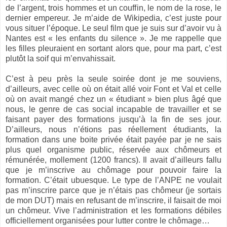
de l’argent, trois hommes et un couffin, le nom de la rose, le
dernier empereur. Je m’aide de Wikipedia, c’est juste pour
vous situer l’époque. Le seul film que je suis sur d’avoir vu à
Nantes est « les enfants du silence ». Je me rappelle que
les filles pleuraient en sortant alors que, pour ma part, c’est
plutôt la soif qui m’envahissait.
C’est à peu près la seule soirée dont je me souviens,
d’ailleurs, avec celle où on était allé voir Font et Val et celle
où on avait mangé chez un « étudiant » bien plus âgé que
nous, le genre de cas social incapable de travailler et se
faisant payer des formations jusqu’à la fin de ses jour.
D’ailleurs, nous n’étions pas réellement étudiants, la
formation dans une boite privée était payée par je ne sais
plus quel organisme public, réservée aux chômeurs et
rémunérée, mollement (1200 francs). Il avait d’ailleurs fallu
que je m’inscrive au chômage pour pouvoir faire la
formation. C’était ubuesque. Le type de l’ANPE ne voulait
pas m’inscrire parce que je n’étais pas chômeur (je sortais
de mon DUT) mais en refusant de m’inscrire, il faisait de moi
un chômeur. Vive l’administration et les formations débiles
officiellement organisées pour lutter contre le chômage…