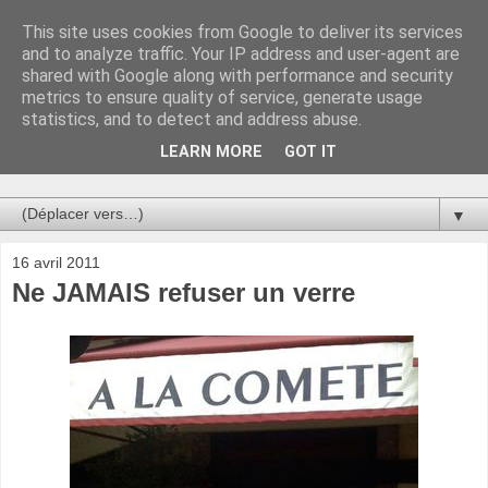
This site uses cookies from Google to deliver its services
Au bistro !
and to analyze traffic. Your IP address and user-agent are
shared with Google along with performance and security
metrics to ensure quality of service, generate usage
La connerie étant le seul chemin susceptible de nous faire
statistics, and to detect and address abuse.
entrevoir une parcelle de vérité, utilisons la par des moyens
de communication efficaces. Le temps qu'on remplisse nos
LEARN MORE
GOT IT
verres.
▼
16 avril 2011
Ne JAMAIS refuser un verre