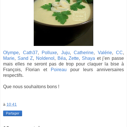
Olympe
,
Cath37
,
Polluxe
,
Juju
,
Catherine
,
Valérie
,
CC
,
Marie
,
Sand Z
,
Noldenol
,
Béa
,
Zette
,
Shaya
et j’en passe
mais elles ne seront pas de trop pour claquer la bise à
François, Florian et
Poireau
pour leurs anniversaires
respectifs.
Que nous souhaitons bons !
à
10:41
Partager