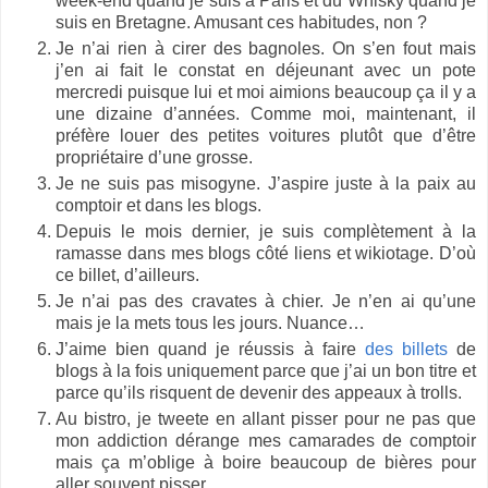
week-end quand je suis à Paris et du Whisky quand je
suis en Bretagne. Amusant ces habitudes, non ?
Je n’ai rien à cirer des bagnoles. On s’en fout mais
j’en ai fait le constat en déjeunant avec un pote
mercredi puisque lui et moi aimions beaucoup ça il y a
une dizaine d’années. Comme moi, maintenant, il
préfère louer des petites voitures plutôt que d’être
propriétaire d’une grosse.
Je ne suis pas misogyne. J’aspire juste à la paix au
comptoir et dans les blogs.
Depuis le mois dernier, je suis complètement à la
ramasse dans mes blogs côté liens et wikiotage. D’où
ce billet, d’ailleurs.
Je n’ai pas des cravates à chier. Je n’en ai qu’une
mais je la mets tous les jours. Nuance…
J’aime bien quand je réussis à faire
des billets
de
blogs à la fois uniquement parce que j’ai un bon titre et
parce qu’ils risquent de devenir des appeaux à trolls.
Au bistro, je tweete en allant pisser pour ne pas que
mon addiction dérange mes camarades de comptoir
mais ça m’oblige à boire beaucoup de bières pour
aller souvent pisser.