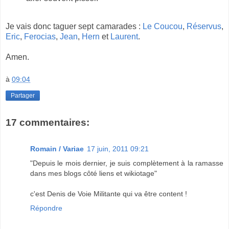
Je vais donc taguer sept camarades :
Le Coucou
,
Réservus
,
Eric
,
Ferocias
,
Jean
,
Hern
et
Laurent
.
Amen.
à
09:04
Partager
17 commentaires:
Romain / Variae
17 juin, 2011 09:21
"Depuis le mois dernier, je suis complètement à la ramasse
dans mes blogs côté liens et wikiotage"
c'est Denis de Voie Militante qui va être content !
Répondre