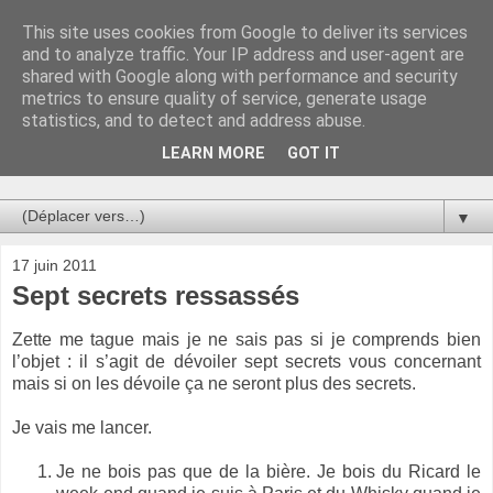
This site uses cookies from Google to deliver its services
Au bistro !
and to analyze traffic. Your IP address and user-agent are
shared with Google along with performance and security
metrics to ensure quality of service, generate usage
La connerie étant le seul chemin susceptible de nous faire
statistics, and to detect and address abuse.
entrevoir une parcelle de vérité, utilisons la par des moyens
de communication efficaces. Le temps qu'on remplisse nos
LEARN MORE
GOT IT
verres.
▼
17 juin 2011
Sept secrets ressassés
Zette me tague mais je ne sais pas si je comprends bien
l’objet : il s’agit de dévoiler sept secrets vous concernant
mais si on les dévoile ça ne seront plus des secrets.
Je vais me lancer.
Je ne bois pas que de la bière. Je bois du Ricard le