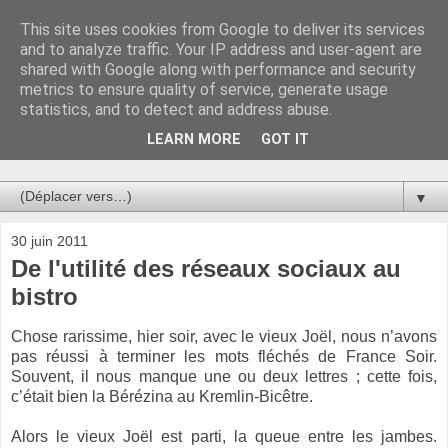
This site uses cookies from Google to deliver its services
Au bistro !
and to analyze traffic. Your IP address and user-agent are
shared with Google along with performance and security
metrics to ensure quality of service, generate usage
La connerie étant le seul chemin susceptible de nous faire
statistics, and to detect and address abuse.
entrevoir une parcelle de vérité, utilisons la par des moyens
de communication efficaces. Le temps qu'on remplisse nos
LEARN MORE
GOT IT
verres.
▼
30 juin 2011
De l'utilité des réseaux sociaux au
bistro
Chose rarissime, hier soir, avec le vieux Joël, nous n’avons
pas réussi à terminer les mots fléchés de France Soir.
Souvent, il nous manque une ou deux lettres ; cette fois,
c’était bien la Bérézina au Kremlin-Bicêtre.
Alors le vieux Joël est parti, la queue entre les jambes.