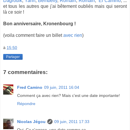
Dagrouik
,
Yann
,
Bembelly
,
Romain
,
Romain
,
El Camino
, ...
et tous les autres que j'ai bêtement oubliés mais qui seront
là ce soir !
Bon anniversaire, Kronenbourg !
(voila comment faire un billet
avec
rien
)
à
15:50
Partager
7 commentaires:
Fred Camino
09 juin, 2011 16:04
Comment ça avec rien? Mais c'est une date importante!
Répondre
Nicolas Jégou
09 juin, 2011 17:33
Oui. Ca s'arrose, une date comme ça.