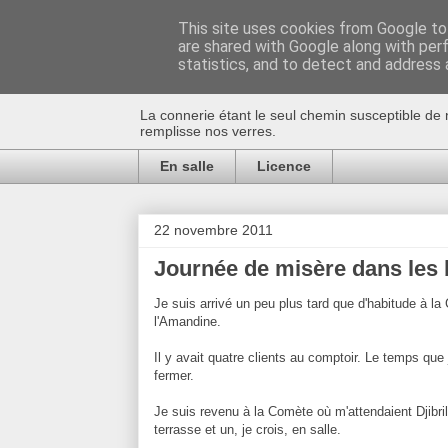
This site uses cookies from Google to 
are shared with Google along with per
Au bistro !
statistics, and to detect and address 
La connerie étant le seul chemin susceptible de 
remplisse nos verres.
En salle
Licence
22 novembre 2011
Journée de misère dans les 
Je suis arrivé un peu plus tard que d'habitude à 
l'Amandine.
Il y avait quatre clients au comptoir. Le temps que 
fermer.
Je suis revenu à la Comète où m'attendaient Djibril,
terrasse et un, je crois, en salle.