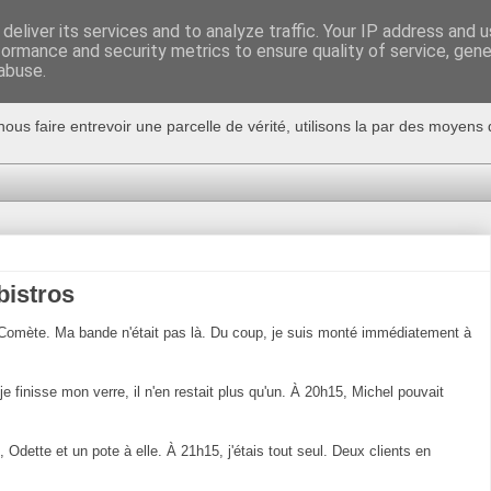
deliver its services and to analyze traffic. Your IP address and 
formance and security metrics to ensure quality of service, gen
abuse.
nous faire entrevoir une parcelle de vérité, utilisons la par des moyen
bistros
la Comète. Ma bande n'était pas là. Du coup, je suis monté immédiatement à
je finisse mon verre, il n'en restait plus qu'un. À 20h15, Michel pouvait
 Odette et un pote à elle. À 21h15, j'étais tout seul. Deux clients en