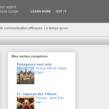
user-agent
erate usage
LEARN MORE
GOT IT
s de communication efficaces. Le temps qu'on
Mes autres comptoirs
Partageons mon avis
Vive la Ville du Grand
Paris !
17, impasse des Tilleuls
Travaux : point à fin
mai !