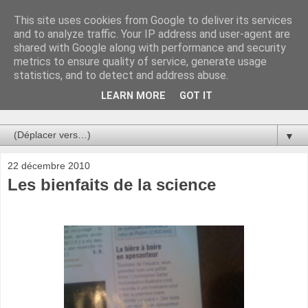
This site uses cookies from Google to deliver its services
Au bistro !
and to analyze traffic. Your IP address and user-agent are
shared with Google along with performance and security
metrics to ensure quality of service, generate usage
La connerie étant le seul chemin susceptible de nous faire
statistics, and to detect and address abuse.
entrevoir une parcelle de vérité, utilisons la par des moyens
de communication efficaces. Le temps qu'on remplisse nos
LEARN MORE
GOT IT
verres.
▼
22 décembre 2010
Les bienfaits de la science