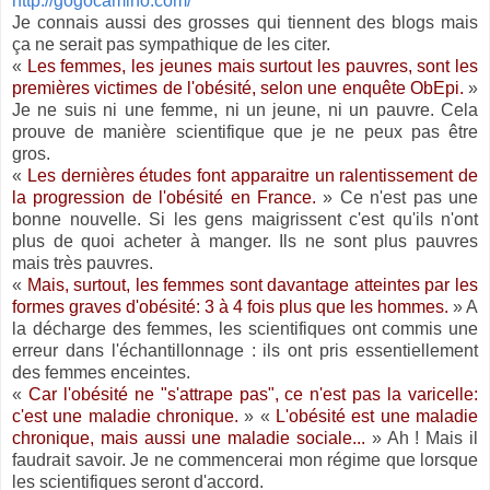
http://gogocamino.com/
Je connais aussi des grosses qui tiennent des blogs mais
ça ne serait pas sympathique de les citer.
«
Les femmes, les jeunes mais surtout les pauvres, sont les
premières victimes de l'obésité, selon une enquête ObEpi.
»
Je ne suis ni une femme, ni un jeune, ni un pauvre. Cela
prouve de manière scientifique que je ne peux pas être
gros.
«
Les dernières études font apparaitre un ralentissement de
la progression de l'obésité en France.
» Ce n'est pas une
bonne nouvelle. Si les gens maigrissent c'est qu'ils n'ont
plus de quoi acheter à manger. Ils ne sont plus pauvres
mais très pauvres.
«
Mais, surtout, les femmes sont davantage atteintes par les
formes graves d'obésité: 3 à 4 fois plus que les hommes.
» A
la décharge des femmes, les scientifiques ont commis une
erreur dans l'échantillonnage : ils ont pris essentiellement
des femmes enceintes.
«
Car l'obésité ne "s'attrape pas", ce n'est pas la varicelle:
c'est une maladie chronique.
» «
L'obésité est une maladie
chronique, mais aussi une maladie sociale...
» Ah ! Mais il
faudrait savoir. Je ne commencerai mon régime que lorsque
les scientifiques seront d'accord.