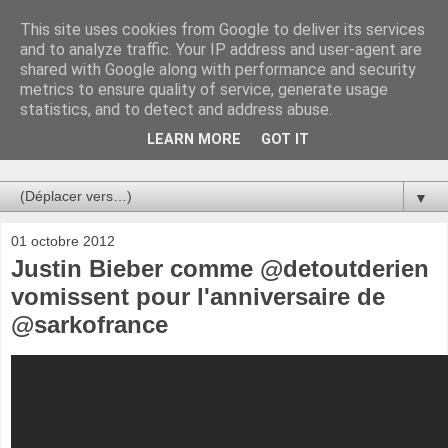
This site uses cookies from Google to deliver its services
Au bistro !
and to analyze traffic. Your IP address and user-agent are
shared with Google along with performance and security
metrics to ensure quality of service, generate usage
La connerie étant le seul chemin susceptible de nous faire
statistics, and to detect and address abuse.
entrevoir une parcelle de vérité, utilisons la par des moyens
de communication efficaces. Le temps qu'on remplisse nos
LEARN MORE
GOT IT
verres.
▼
01 octobre 2012
Justin Bieber comme @detoutderien
vomissent pour l'anniversaire de
@sarkofrance