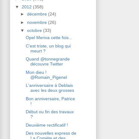
▼
2012
(358)
►
décembre
(24)
►
novembre
(26)
▼
octobre
(33)
Opel Meriva cette fois...
C'est triste, un blog qui
meurt ?
Quand @tonnegrande
découvre Twitter
Mon dieu !
@Romain_Pigenel
L'anniversaire à Deblais
avec les deux grosses
Bon anniversaire, Patrice
!
Début ou fin des travaux
?
Deuxième rectificatif !
Des nouvelles express de
La Comète et des