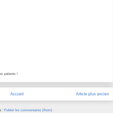
z patients !
Accueil
Article plus ancien
à :
Publier les commentaires (Atom)