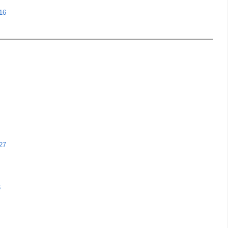
16
27
6