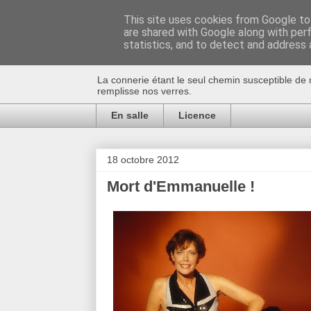
This site uses cookies from Google to 
are shared with Google along with per
Au bistro !
statistics, and to detect and address 
La connerie étant le seul chemin susceptible de 
remplisse nos verres.
En salle
Licence
18 octobre 2012
Mort d'Emmanuelle !