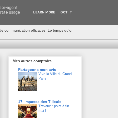
user-agent
erate usage
LEARN MORE
GOT IT
s de communication efficaces. Le temps qu'on
Mes autres comptoirs
Partageons mon avis
Vive la Ville du Grand
Paris !
17, impasse des Tilleuls
Travaux : point à fin
mai !