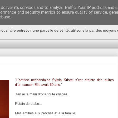
deliver its services and to analyze traffic. Your IP address and 
formance and security metrics to ensure quality of service, gen
abuse.
nous faire entrevoir une parcelle de vérité, utilisons la par des moyen
"
L’actrice néerlandaise Sylvia Kristel s’est éteinte des suites
d’un cancer. Elle avait 60 ans.
"
J'en ai la main droite toute crispée.
Putain de crabe...
Mes amitiés aux proches et à la famille.