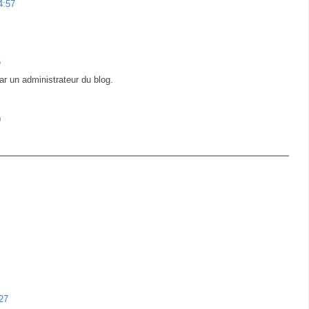
4:57
5
r un administrateur du blog.
0
27