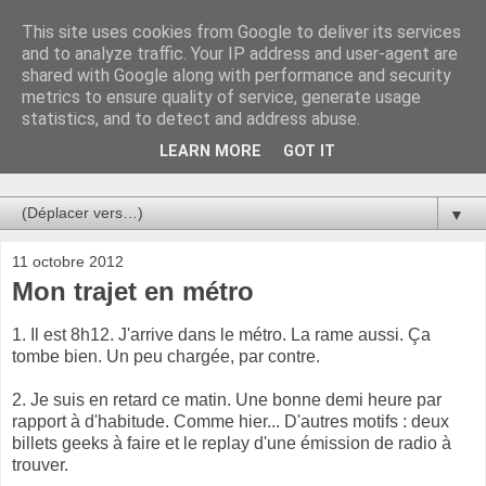
This site uses cookies from Google to deliver its services
Au bistro !
and to analyze traffic. Your IP address and user-agent are
shared with Google along with performance and security
metrics to ensure quality of service, generate usage
La connerie étant le seul chemin susceptible de nous faire
statistics, and to detect and address abuse.
entrevoir une parcelle de vérité, utilisons la par des moyens
de communication efficaces. Le temps qu'on remplisse nos
LEARN MORE
GOT IT
verres.
▼
11 octobre 2012
Mon trajet en métro
1. Il est 8h12. J'arrive dans le métro. La rame aussi. Ça
tombe bien. Un peu chargée, par contre.
2. Je suis en retard ce matin. Une bonne demi heure par
rapport à d'habitude. Comme hier... D'autres motifs : deux
billets geeks à faire et le replay d'une émission de radio à
trouver.