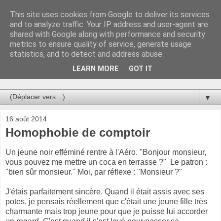
This site uses cookies from Google to deliver its services
Au bistro !
and to analyze traffic. Your IP address and user-agent are
shared with Google along with performance and security
metrics to ensure quality of service, generate usage
La connerie étant le seul chemin susceptible de nous faire
statistics, and to detect and address abuse.
entrevoir une parcelle de vérité, utilisons la par des moyens
de communication efficaces. Le temps qu'on remplisse nos
LEARN MORE
GOT IT
verres.
▼
16 août 2014
Homophobie de comptoir
Un jeune noir efféminé rentre à l'Aéro. "Bonjour monsieur,
vous pouvez me mettre un coca en terrasse ?" Le patron :
"bien sûr monsieur." Moi, par réflexe : "Monsieur ?"
J'étais parfaitement sincère. Quand il était assis avec ses
potes, je pensais réellement que c'était une jeune fille très
charmante mais trop jeune pour que je puisse lui accorder