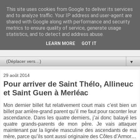
This site uses cookies from Google to deliver its services
Au bistro !
and to analyze traffic. Your IP address and user-agent are
shared with Google along with performance and security
metrics to ensure quality of service, generate usage
La connerie étant le seul chemin susceptible de nous faire
statistics, and to detect and address abuse.
entrevoir une parcelle de vérité, utilisons la par des moyens
de communication efficaces. Le temps qu'on remplisse nos
LEARN MORE
GOT IT
verres.
▼
29 août 2014
Pour arriver de Saint Thélo, Allineuc
et Saint Guen à Merléac
Mon dernier billet fut relativement court mais c’est bien un
billet par arrière-grand parent qu’il me faut pour raconter leur
ascendance. Dans les quatre derniers, j’ai donc balayé les
quatre grands-parents de mon père. Je vais attaquer
maintenant par la lignée masculine des ascendants de ma
mère, parce qu’ils sont aussi originaire des Côtes d’Armor…