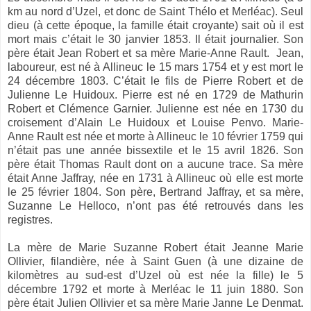
km au nord d’Uzel, et donc de Saint Thélo et Merléac). Seul
dieu (à cette époque, la famille était croyante) sait où il est
mort mais c’était le 30 janvier 1853. Il était journalier. Son
père était Jean Robert et sa mère Marie-Anne Rault. Jean,
laboureur, est né à Allineuc le 15 mars 1754 et y est mort le
24 décembre 1803. C’était le fils de Pierre Robert et de
Julienne Le Huidoux. Pierre est né en 1729 de Mathurin
Robert et Clémence Garnier. Julienne est née en 1730 du
croisement d’Alain Le Huidoux et Louise Penvo. Marie-
Anne Rault est née et morte à Allineuc le 10 février 1759 qui
n’était pas une année bissextile et le 15 avril 1826. Son
père était Thomas Rault dont on a aucune trace. Sa mère
était Anne Jaffray, née en 1731 à Allineuc où elle est morte
le 25 février 1804. Son père, Bertrand Jaffray, et sa mère,
Suzanne Le Helloco, n’ont pas été retrouvés dans les
registres.
La mère de Marie Suzanne Robert était Jeanne Marie
Ollivier, filandière, née à Saint Guen (à une dizaine de
kilomètres au sud-est d’Uzel où est née la fille) le 5
décembre 1792 et morte à Merléac le 11 juin 1880. Son
père était Julien Ollivier et sa mère Marie Janne Le Denmat.