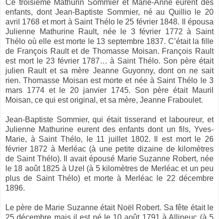
Ce troisième Mathurin Sommier et Marie-Anne eurent des
enfants, dont Jean-Baptiste Sommier, né au Quillio le 20
avril 1768 et mort à Saint Thélo le 25 février 1848. Il épousa
Julienne Mathurine Rault, née le 3 février 1772 à Saint
Thélo où elle est morte le 13 septembre 1837. C’était la fille
de François Rault et de Thomasse Moisan. François Rault
est mort le 23 février 1787… à Saint Thélo. Son père était
julien Rault et sa mère Jeanne Guyonny, dont on ne sait
rien. Thomasse Moisan est morte et née à Saint Thélo le 3
mars 1774 et le 20 janvier 1745. Son père était Mauril
Moisan, ce qui est original, et sa mère, Jeanne Fraboulet.
Jean-Baptiste Sommier, qui était tisserand et laboureur, et
Julienne Mathurine eurent des enfants dont un fils, Yves-
Marie, à Saint Thélo, le 11 juillet 1802. Il est mort le 26
février 1872 à Merléac (à une petite dizaine de kilomètres
de Saint Thélo). Il avait épousé Marie Suzanne Robert, née
le 18 août 1825 à Uzel (à 5 kilomètres de Merléac et un peu
plus de Saint Thélo) et morte à Merléac le 22 décembre
1896.
Le père de Marie Suzanne était Noël Robert. Sa fête était le
25 décembre mais il est né le 10 août 1791 à Allineuc (à 5