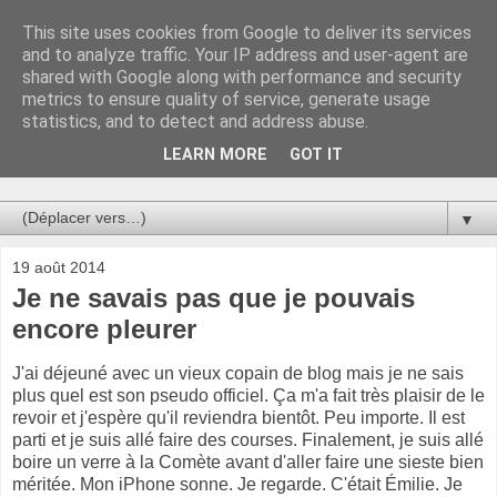
This site uses cookies from Google to deliver its services
Au bistro !
and to analyze traffic. Your IP address and user-agent are
shared with Google along with performance and security
metrics to ensure quality of service, generate usage
La connerie étant le seul chemin susceptible de nous faire
statistics, and to detect and address abuse.
entrevoir une parcelle de vérité, utilisons la par des moyens
de communication efficaces. Le temps qu'on remplisse nos
LEARN MORE
GOT IT
verres.
▼
19 août 2014
Je ne savais pas que je pouvais
encore pleurer
J'ai déjeuné avec un vieux copain de blog mais je ne sais
plus quel est son pseudo officiel. Ça m'a fait très plaisir de le
revoir et j'espère qu'il reviendra bientôt. Peu importe. Il est
parti et je suis allé faire des courses. Finalement, je suis allé
boire un verre à la Comète avant d'aller faire une sieste bien
méritée. Mon iPhone sonne. Je regarde. C'était Émilie. Je