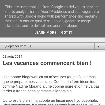
This site uses cookies from Google to deliver its services
Au bistro !
and to analyze traffic. Your IP address and user-agent are
shared with Google along with performance and security
metrics to ensure quality of service, generate usage
La connerie étant le seul chemin susceptible de nous faire
statistics, and to detect and address abuse.
entrevoir une parcelle de vérité, utilisons la par des moyens
de communication efficaces. Le temps qu'on remplisse nos
LEARN MORE
GOT IT
verres.
▼
02 août 2014
Les vacances commencent bien !
Une bonne blogowar, ça va m'occuper (ou pas) le temps
que je prépare mes vacances. Corto a un frère trisomique
comme Nadine Morano a une copine noire et on ne va pas
tarder à franchir des sommets d'ignominie.
Corto est le bien ! Il a adopté un trisomique hydrocéphale.