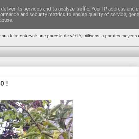
deliver its services and to analyze traffic. Your IP address and 
formance and security metrics to ensure quality of service, gen
abuse.
nous faire entrevoir une parcelle de vérité, utilisons la par des moyen
0 !