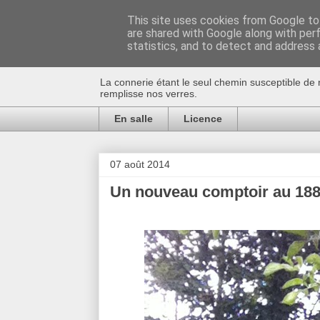
This site uses cookies from Google to 
are shared with Google along with per
Au bistro !
statistics, and to detect and address 
La connerie étant le seul chemin susceptible de 
remplisse nos verres.
En salle
Licence
07 août 2014
Un nouveau comptoir au 188