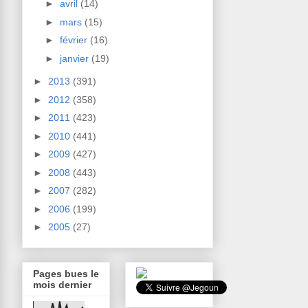
►
avril
(14)
►
mars
(15)
►
février
(16)
►
janvier
(19)
►
2013
(391)
►
2012
(358)
►
2011
(423)
►
2010
(441)
►
2009
(427)
►
2008
(443)
►
2007
(282)
►
2006
(199)
►
2005
(27)
Pages bues le
mois dernier