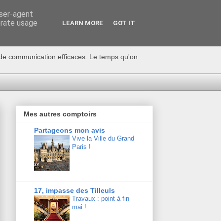
user-agent
erate usage
LEARN MORE
GOT IT
s de communication efficaces. Le temps qu'on
Mes autres comptoirs
Partageons mon avis
Vive la Ville du Grand
Paris !
17, impasse des Tilleuls
Travaux : point à fin
mai !