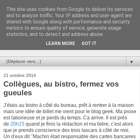
This site uses cookies from Google to deliver its services
Au bistro !
and to analyze traffic. Your IP address and user-agent are
shared with Google along with performance and security
metrics to ensure quality of service, generate usage
La connerie étant le seul chemin susceptible de nous faire
statistics, and to detect and address abuse.
entrevoir une parcelle de vérité, utilisons la par des moyens
de communication efficaces. Le temps qu'on remplisse nos
LEARN MORE
GOT IT
verres.
▼
21 octobre 2014
Collègues, au bistro, fermez vos
gueules
J'étais au bistro à côté du bureau, prêt à rentrer à la maison
mais une idée de billet me vient pour le blog geek. Ma prose
est laborieuse et je perds du temps. Ca arrive. Il est près
de
20h15
quand je finis la rédaction et ma bière, c'est alors
que je prends conscience des trois lascars à côté de moi.
Un d'eux dit "Machin était responsable des cartes bancaires