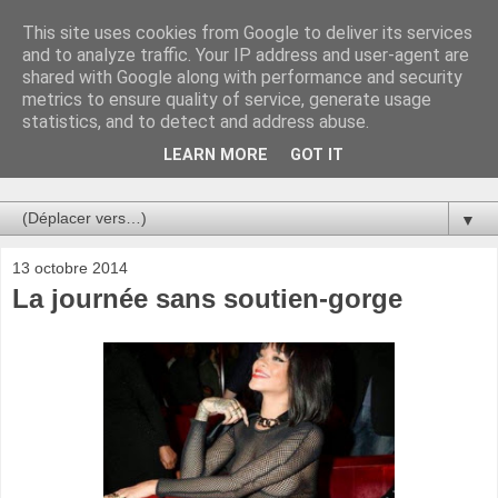
This site uses cookies from Google to deliver its services
Au bistro !
and to analyze traffic. Your IP address and user-agent are
shared with Google along with performance and security
metrics to ensure quality of service, generate usage
La connerie étant le seul chemin susceptible de nous faire
statistics, and to detect and address abuse.
entrevoir une parcelle de vérité, utilisons la par des moyens
de communication efficaces. Le temps qu'on remplisse nos
LEARN MORE
GOT IT
verres.
▼
13 octobre 2014
La journée sans soutien-gorge