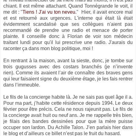
chiant. Il est même attachant. Quand Tonnégrande le voit, il
me dit : "
Tiens ! J'ai vu ton neveu.
" Hier, il avait encore mal
et est retourné aux urgences. L'interne qui était là était
évidemment scandalisé que ses collègues n'aient pas
recommandé de prendre une radio et menace de porter
plainte. Il conseille donc à Florian de voir son médecin
traitant lundi pour qu'il lui prescrive une radio. J'aurais du
raconter ça dans mon blog politique, moi !
En rentrant à la maison, avant la sieste, donc, je tombe sur
trois gugusses avec des costars branchés (je n’invente
rien). Comme ils avaient l’air de connaître des braves gens
qui leur faisaient signe du deuxième étage, je les fais rentrer
dans l’immeuble.
Le fils de la concierge habite là. Je ne sais pas quel âge il a.
Pour ma part, j’habite cette résidence depuis 1994. Le deux
février pour être précis. Cela ne nous rajeunit pas. Le fils de
la concierge avait huit ou neuf ans. Je me rappelle très bien,
je filais des bandes dessinées pour que la mère puisse
occuper son lardon. Du Achille Talon. J’en parlais hier dans
le blog et d’ailleurs ce billet n’est pas le fruit du hasard.