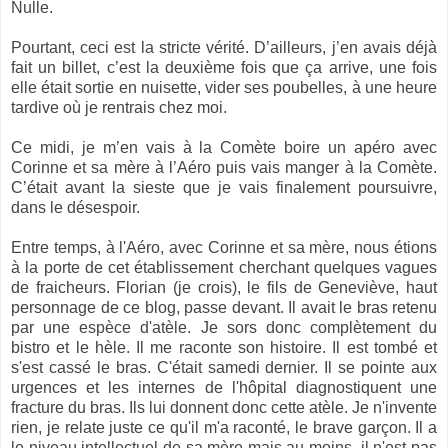
Nulle.
Pourtant, ceci est la stricte vérité. D’ailleurs, j’en avais déjà
fait un billet, c’est la deuxième fois que ça arrive, une fois
elle était sortie en nuisette, vider ses poubelles, à une heure
tardive où je rentrais chez moi.
Ce midi, je m’en vais à
la Comète
boire un apéro avec
Corinne et sa mère à l’Aéro puis vais manger à
la Comète.
C
’était avant la sieste que je vais finalement poursuivre,
dans le désespoir.
Entre temps, à l'Aéro, avec Corinne et sa mère, nous étions
à la porte de cet établissement cherchant quelques vagues
de fraicheurs. Florian (je crois), le fils de Geneviève, haut
personnage de ce blog, passe devant. Il avait le bras retenu
par une espèce d'atèle. Je sors donc complètement du
bistro et le hèle. Il me raconte son histoire. Il est tombé et
s'est cassé le bras. C'était samedi dernier. Il se pointe aux
urgences et les internes de l'hôpital diagnostiquent une
fracture du bras. Ils lui donnent donc cette atèle. Je n'invente
rien, je relate juste ce qu'il m'a raconté, le brave garçon. Il a
le niveau intellectuel de sa mère mais au moins, il n'est pas