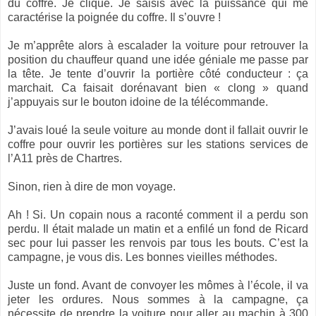
du coffre. Je clique. Je saisis avec la puissance qui me
caractérise la poignée du coffre. Il s’ouvre !
Je m’apprête alors à escalader la voiture pour retrouver la
position du chauffeur quand une idée géniale me passe par
la tête. Je tente d’ouvrir la portière côté conducteur : ça
marchait. Ca faisait dorénavant bien « clong » quand
j’appuyais sur le bouton idoine de la télécommande.
J’avais loué la seule voiture au monde dont il fallait ouvrir le
coffre pour ouvrir les portières sur les stations services de
l’A11 près de Chartres.
Sinon, rien à dire de mon voyage.
Ah ! Si. Un copain nous a raconté comment il a perdu son
perdu. Il était malade un matin et a enfilé un fond de Ricard
sec pour lui passer les renvois par tous les bouts. C’est la
campagne, je vous dis. Les bonnes vieilles méthodes.
Juste un fond. Avant de convoyer les mômes à l’école, il va
jeter les ordures. Nous sommes à la campagne, ça
nécessite de prendre la voiture pour aller au machin à 300