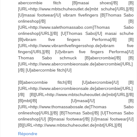
abercormbie fitch [B]masai shoes[/B] [B]
[URL=http://www.mbtschuheoutlet.de]mbt schuhe[/URL][/B]
[U]masai footwear[/U] vibram fivefingers [B]Thomas Sabo
onlineshop[/B] [B]
[URL=http://www.salethomassabo.com]Thomas Sabo
onlineshop[/URL][/B] [U]Thomas Sabo[/U] masai schuhe
[B]vibram five fingers Performa[/B] [B]
[URL=http://www.vibramfivefingersshop.de]vibram five
fingers[/URL][/B] [U]vibram five fingers Performa[/U]
Thomas Sabo schmuck [B]abercrombie[/B] [B]
[URL=http://www.abercrombieonsale.de]abercrombie[/URL]
[/B] [U]abercormbie fitch[/U]
[B]abercormbie fitch[/B] [U]abercrombie[/U] [B]
[URL=http://www.abercrombieonsale.de]abercrombie[/URL]
[/B] [B][URL=http://www.mbtschuheoutlet.de]mbt[/URL][/B]
[B]mbt[/B] [U]masai[/U] [B]
[URL=http://www.thomassabosale.de]Thomas Sabo
onlineshop[/URL][/B] [B]Thomas Sabo[/B] [U]Thomas Sabo
onlineshop[/U] [B]masai footwear[/B] [U]masai footwear[/U]
[B][URL=http://www.mbtschuheoutlet.de]mbt[/URL][/B]
Répondre