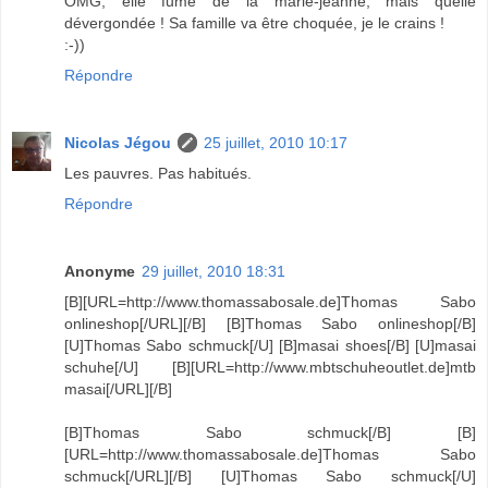
OMG, elle fume de la marie-jeanne, mais quelle
dévergondée ! Sa famille va être choquée, je le crains !
:-))
Répondre
Nicolas Jégou
25 juillet, 2010 10:17
Les pauvres. Pas habitués.
Répondre
Anonyme
29 juillet, 2010 18:31
[B][URL=http://www.thomassabosale.de]Thomas Sabo
onlineshop[/URL][/B] [B]Thomas Sabo onlineshop[/B]
[U]Thomas Sabo schmuck[/U] [B]masai shoes[/B] [U]masai
schuhe[/U] [B][URL=http://www.mbtschuheoutlet.de]mtb
masai[/URL][/B]
[B]Thomas Sabo schmuck[/B] [B]
[URL=http://www.thomassabosale.de]Thomas Sabo
schmuck[/URL][/B] [U]Thomas Sabo schmuck[/U]