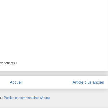
z patients !
Accueil
Article plus ancien
à :
Publier les commentaires (Atom)