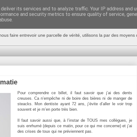
deliver its services and to analyze traffic. Your IP address and 
formance and security metrics to ensure quality of service, gen
abuse.
nous faire entrevoir une parcelle de vérité, utilisons la par des moyen
omatie
Pour comprendre ce billet, il faut savoir que j’ai des dents
creuses. Ca n’empêche ni de boire des bières ni de manger de
steacks. Mon dentiste ayant 72 ans, j’évite d’aller le voir trop
souvent et je m’en porte très bien.
Il faut savoir aussi que, à l’instar de TOUS mes collègues, je
suis enrhumé (depuis ce matin, pour ce qui me concerne) et j’ai
des crises de toux qui ne préviennent pas.