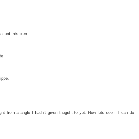
 sont très bien.
ée !
rippe.
ht from a angle I hadn’t given thoguht to yet. Now lets see if I can do