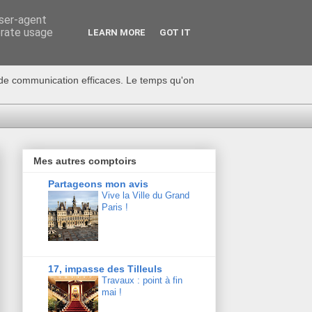
user-agent
erate usage
LEARN MORE
GOT IT
s de communication efficaces. Le temps qu'on
Mes autres comptoirs
Partageons mon avis
Vive la Ville du Grand
Paris !
17, impasse des Tilleuls
Travaux : point à fin
mai !