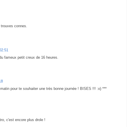
u trouves connes.
 02:51
s du fameux petit creux de 16 heures.
18
 matin pour te souhaiter une très bonne journée ! BISES !!! :o) ***
o, c'est encore plus drole !