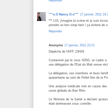
Répondre
""°o.O Nancy O.o°""
17 janvier, 2011 19:
*** LOL j'imagine la scène et je suis écrou
prendre un bon sirop hein ! ça évitera de s
Répondre
Anonyme
17 janvier, 2011 23:21
Dépêche de l'AFP, 23H34
Contaminé par le virus H2N3, un cadre a
une délégation de l'Etat du Mali venue réc
La délégation, ses membres et leurs famill
quarantaine au sein de l'hôtel Ibis de la P
Une analyse médicale met en cause des fib
usine globale du Bas Rhin.
Le Ministre de la Santé a déclaré qu'aucun
était dorénavant sous contrôle.