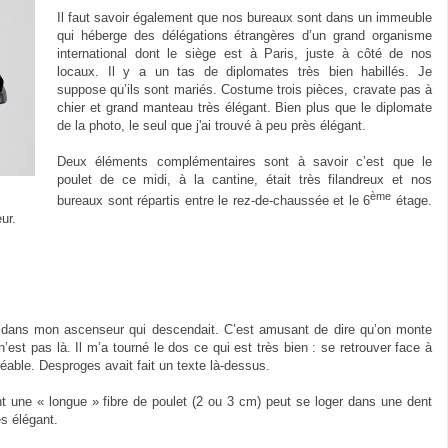
Il faut savoir également que nos bureaux sont dans un immeuble
qui héberge des délégations étrangères d’un grand organisme
international dont le siège est à Paris, juste à côté de nos
locaux. Il y a un tas de diplomates très bien habillés. Je
suppose qu’ils sont mariés. Costume trois pièces, cravate pas à
chier et grand manteau très élégant. Bien plus que le diplomate
de la photo, le seul que j'ai trouvé à peu près élégant.
Deux éléments complémentaires sont à savoir c’est que le
poulet de ce midi, à la cantine, était très filandreux et nos
ème
bureaux sont répartis entre le rez-de-chaussée et le 6
étage.
ur.
dans mon ascenseur qui descendait. C’est amusant de dire qu’on monte
st pas là. Il m’a tourné le dos ce qui est très bien : se retrouver face à
able. Desproges avait fait un texte là-dessus.
 une « longue » fibre de poulet (2 ou 3 cm) peut se loger dans une dent
ès élégant.