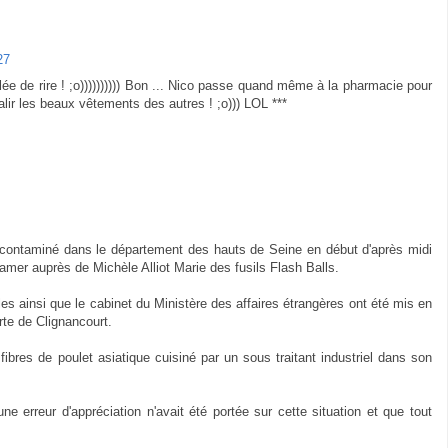
27
lée de rire ! ;o)))))))))) Bon ... Nico passe quand même à la pharmacie pour
alir les beaux vêtements des autres ! ;o))) LOL ***
 contaminé dans le département des hauts de Seine en début d'après midi
lamer auprès de Michèle Alliot Marie des fusils Flash Balls.
es ainsi que le cabinet du Ministère des affaires étrangères ont été mis en
orte de Clignancourt.
res de poulet asiatique cuisiné par un sous traitant industriel dans son
e erreur d'appréciation n'avait été portée sur cette situation et que tout