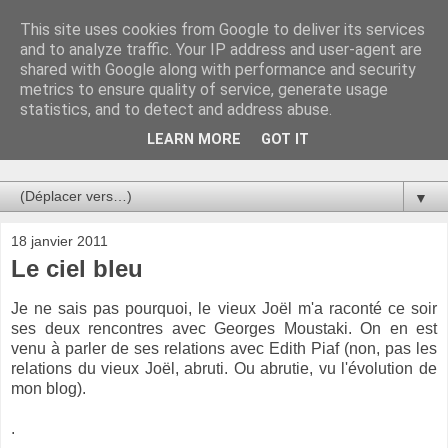
This site uses cookies from Google to deliver its services
Au bistro !
and to analyze traffic. Your IP address and user-agent are
shared with Google along with performance and security
metrics to ensure quality of service, generate usage
La connerie étant le seul chemin susceptible de nous faire
statistics, and to detect and address abuse.
entrevoir une parcelle de vérité, utilisons la par des moyens
de communication efficaces. Le temps qu'on remplisse nos
LEARN MORE
GOT IT
verres.
▼
18 janvier 2011
Le ciel bleu
Je ne sais pas pourquoi, le vieux Joël m'a raconté ce soir
ses deux rencontres avec Georges Moustaki. On en est
venu à parler de ses relations avec Edith Piaf (non, pas les
relations du vieux Joël, abruti. Ou abrutie, vu l'évolution de
mon blog).
.