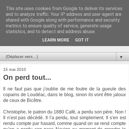
This site uses cookies from Google to deliver its services
Au bistro !
and to analyze traffic. Your IP address and user-agent are
shared with Google along with performance and security
metrics to ensure quality of service, generate usage
La connerie étant le seul chemin susceptible de nous faire
statistics, and to detect and address abuse.
entrevoir une parcelle de vérité, utilisons la par des moyens
de communication efficaces. Le temps qu'on remplisse nos
LEARN MORE
GOT IT
verres.
▼
15 mai 2010
On perd tout...
Il ne faut pas que j'oublie de me foutre de la gueule des
copains de Loudéac, dans le blog, sinon ils vont être jaloux
de ceux de Bicêtre.
Christophe, le patron du 1880 Café, a perdu son père. Non !
Il n'est pas décédé. Il l'a perdu, tout simplement. Il s'en est
rendu compte par hasard, comme quand on se rend compte