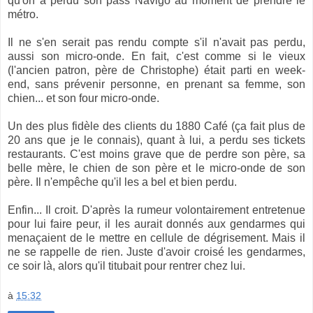
qu'on a perdu son pass Navigo au moment de prendre le
métro.
Il ne s'en serait pas rendu compte s'il n'avait pas perdu,
aussi son micro-onde. En fait, c'est comme si le vieux
(l'ancien patron, père de Christophe) était parti en week-
end, sans prévenir personne, en prenant sa femme, son
chien... et son four micro-onde.
Un des plus fidèle des clients du 1880 Café (ça fait plus de
20 ans que je le connais), quant à lui, a perdu ses tickets
restaurants. C'est moins grave que de perdre son père, sa
belle mère, le chien de son père et le micro-onde de son
père. Il n'empêche qu'il les a bel et bien perdu.
Enfin... Il croit. D'après la rumeur volontairement entretenue
pour lui faire peur, il les aurait donnés aux gendarmes qui
menaçaient de le mettre en cellule de dégrisement. Mais il
ne se rappelle de rien. Juste d'avoir croisé les gendarmes,
ce soir là, alors qu'il titubait pour rentrer chez lui.
à
15:32