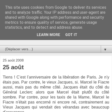
This site uses cookies from Google to deliver its services
Au bistro !
and to analyze traffic. Your IP address and user-agent are
shared with Google along with performance and security
metrics to ensure quality of service, generate usage
La connerie étant le seul chemin susceptible de nous faire
statistics, and to detect and address abuse.
entrevoir une parcelle de vérité, utilisons la par des moyens
de communication efficaces. Le temps qu'on remplisse nos
LEARN MORE
GOT IT
verres.
▼
25 août 2008
25 août
Tiens ! C'est l'anniversaire de la libération de Paris. Je n'y
étais pas. Par contre, le vieux Jacques, si. Marcel le Fiacre
aussi, mais pas du même côté. Jacques était du côté du
Général Leclerc alors que Marcel était plutôt du côté
sombre. Par contre, pour les taxis de la Marne, Marcel le
Fiacre n'était pas encorné ni encore né, contrairement au
Vieux Jacques qui vendait des vérandas avec beaucoup