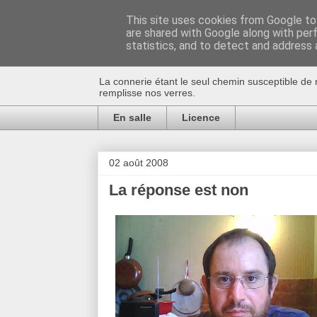
This site uses cookies from Google to 
are shared with Google along with per
Au bistro !
statistics, and to detect and address 
La connerie étant le seul chemin susceptible de 
remplisse nos verres.
En salle
Licence
02 août 2008
La réponse est non