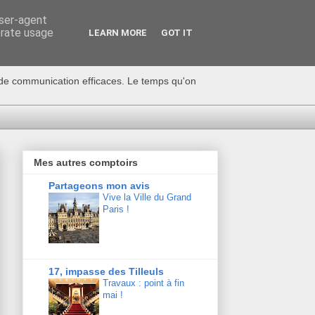
user-agent
erate usage
LEARN MORE
GOT IT
s de communication efficaces. Le temps qu'on
Mes autres comptoirs
Partageons mon avis
Vive la Ville du Grand
Paris !
17, impasse des Tilleuls
Travaux : point à fin
mai !