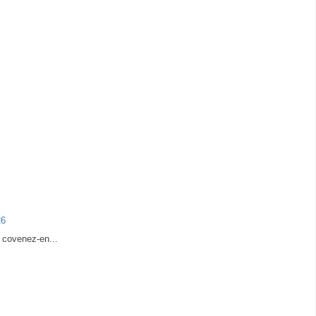
26
, covenez-en...