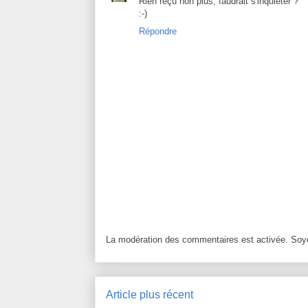
Rien reçu non plus, faudrait s'inquiéter ?
:-)
Répondre
La modération des commentaires est activée. Soye
Article plus récent