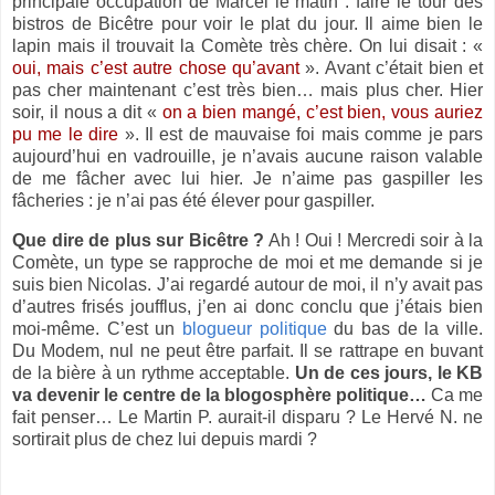
principale occupation de Marcel le matin : faire le tour des
bistros de Bicêtre pour voir le plat du jour. Il aime bien le
lapin mais il trouvait
la Comète
très chère. On lui disait : «
oui, mais c’est autre chose qu’avant
». Avant c’était bien et
pas cher maintenant c’est très bien… mais plus cher. Hier
soir, il nous a dit «
on a bien mangé, c’est bien, vous auriez
pu me le dire
». Il est de mauvaise foi mais comme je pars
aujourd’hui en vadrouille, je n’avais aucune raison valable
de me fâcher avec lui hier. Je n’aime pas gaspiller les
fâcheries : je n’ai pas été élever pour gaspiller.
Que dire de plus sur Bicêtre ?
Ah ! Oui ! Mercredi soir à
la
Comète
, un type se rapproche de moi et me demande si je
suis bien Nicolas. J’ai regardé autour de moi, il n’y avait pas
d’autres frisés joufflus, j’en ai donc conclu que j’étais bien
moi-même. C’est un
blogueur politique
du bas de la ville.
Du Modem, nul ne peut être parfait. Il se rattrape en buvant
de la bière à un rythme acceptable.
Un de ces jours, le KB
va devenir le centre de la blogosphère politique…
Ca me
fait penser… Le Martin P. aurait-il disparu ? Le Hervé N. ne
sortirait plus de chez lui depuis mardi ?