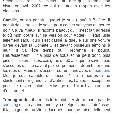
Selon ses dires, il va mieux. Faut dire qu’il a fermé son
bistro en avril 2007, ce qui n’a aucun rapport avec les
élections.
Camille
, on en parlait : quand je suis rentré à Bicêtre, il
portait des lunettes de soleil pour cacher ses yeux au beurre
noir. Ca va mieux. Il raconte partout qu’il s’est fait agressé
(d’où mon doute sur sa version pour Abdel). Il était juste
tellement saoul qu’il s’est cassé la gueule sur une voiture
garée devant
la Comète
… et devant plusieurs témoins à
jeun. Il va être temps qu’il reprenne le boulot.
Heureusement, il n’a plus de sous et ne peut donc plus
picoler. Ils sont tristes, ces gens de 60 ans qui ne savent pas
s’occuper, qui ne savent pas se promener, déambuler dans
les rues de Paris ou s’asseoir sur un banc avec un
bouquin
.
Moi, je suis capable de passer 4 ou 5 heures à ne
strictement rien glander… d’autres pas. La seule occupation
possible devient alors l’éclusage de Ricard au comptoir
d’un troquet.
Tonnegrande
: il a repris le boulot hier. Je ne parle pas de
son blog
qu’il a abandonné il y a quelques mois. Fainéasse.
Il fait la gueule au Vieux Jacques pour une raison tellement