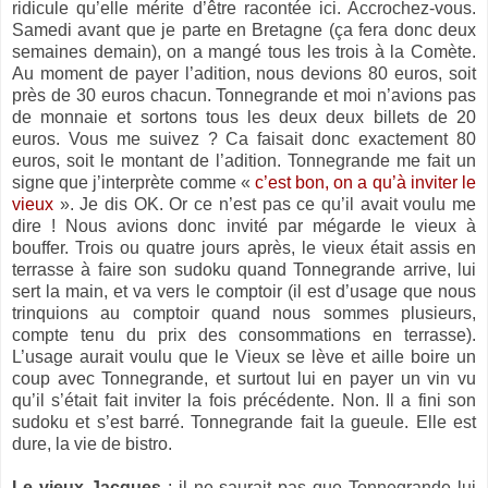
ridicule qu’elle mérite d’être racontée ici. Accrochez-vous.
Samedi avant que je parte en Bretagne (ça fera donc deux
semaines demain), on a mangé tous les trois à
la Comète.
Au
moment de payer l’adition, nous devions 80 euros, soit
près de 30 euros chacun. Tonnegrande et moi n’avions pas
de monnaie et sortons tous les deux deux billets de 20
euros. Vous me suivez ? Ca faisait donc exactement 80
euros, soit le montant de l’adition. Tonnegrande me fait un
signe que j’interprète comme «
c’est bon, on a qu’à inviter le
vieux
». Je dis OK. Or ce n’est pas ce qu’il avait voulu me
dire ! Nous avions donc invité par mégarde le vieux à
bouffer. Trois ou quatre jours après, le vieux était assis en
terrasse à faire son sudoku quand Tonnegrande arrive, lui
sert la main, et va vers le comptoir (il est d’usage que nous
trinquions au comptoir quand nous sommes plusieurs,
compte tenu du prix des consommations en terrasse).
L’usage aurait voulu que le Vieux se lève et aille boire un
coup avec Tonnegrande, et surtout lui en payer un vin vu
qu’il s’était fait inviter la fois précédente. Non. Il a fini son
sudoku et s’est barré. Tonnegrande fait la gueule. Elle est
dure, la vie de bistro.
Le vieux Jacques
: il ne saurait pas que Tonnegrande lui