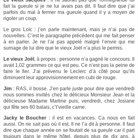
fait la gueule si je ne lui avais pas dit. Il faut dire que j’ai
parfois du mal à fermer ma gueule quand il y a moyen de
rigoler un coup.
Le gros Loïc : j’en parle maintenant, mais je n’ai pas de
nouvelles. C’est le paragraphe précédent qui me fait penser
à en parler. Je ne l’ai pas appelé malgré l’envie qui me
surnage de lui dire que le vieux Joël n’a plus le permis.
Le vieux Joël
, à propos : personne n’a gagné le concours. Il
avait
1,02 grammes
ce qui est peu. Ce n’est pas la peine de
faire le fier. J’ai prévenu le Leclerc d’à côté pour qu’ils
diminuent leur approvisionnement en cubi de rouge.
Jim
: RAS, il bosse. J’en parle juste pour dire que vendredi
nous sommes invités chez le délicieux Monsieur Jean et la
délicieuse Madame Martine puis, vendredi, chez Josiane
qui fête ses 60 balais, c’t’vieille carne.
Jacky le Boucher
: il est en vacances. Ca nous en fait
aussi. On ne sait pas où il est. Il ne l’a dit à personne. Il faut
dire que chaque année on se foutait de sa gueule car il part
toujours dans le même hôtel, depuis plus de dix ans, à