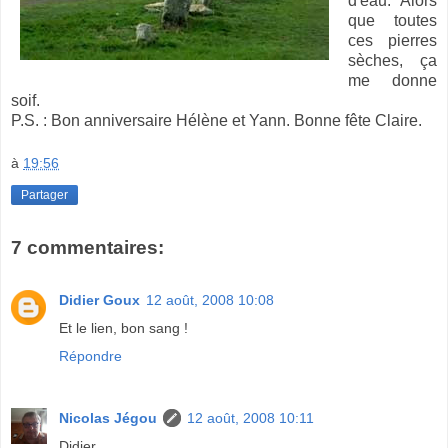
d'eau. Alors
que toutes
ces pierres
sèches, ça
me donne
soif.
P.S. : Bon anniversaire Hélène et Yann. Bonne fête Claire.
à
19:56
Partager
7 commentaires:
Didier Goux
12 août, 2008 10:08
Et le lien, bon sang !
Répondre
Nicolas Jégou
12 août, 2008 10:11
Didier,