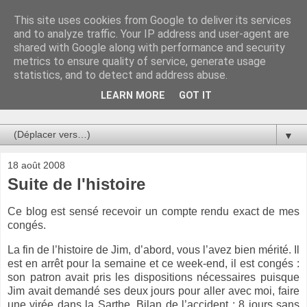
This site uses cookies from Google to deliver its services
Au bistro !
and to analyze traffic. Your IP address and user-agent are
shared with Google along with performance and security
metrics to ensure quality of service, generate usage
La connerie étant le seul chemin susceptible de nous faire
statistics, and to detect and address abuse.
entrevoir une parcelle de vérité, utilisons la par des moyens
de communication efficaces. Le temps qu'on remplisse nos
LEARN MORE
GOT IT
verres.
▼
18 août 2008
Suite de l'histoire
Ce blog est sensé recevoir un compte rendu exact de mes
congés.
La fin de l’histoire de Jim, d’abord, vous l’avez bien mérité. Il
est en arrêt pour la semaine et ce week-end, il est congés :
son patron avait pris les dispositions nécessaires puisque
Jim avait demandé ses deux jours pour aller avec moi, faire
une virée dans
la Sarthe.
Bilan
de l’accident : 8 jours sans