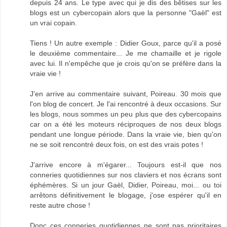
depuis 24 ans. Le type avec qui je dis des bêtises sur les
blogs est un cybercopain alors que la personne "Gaël" est
un vrai copain.
Tiens ! Un autre exemple : Didier Goux, parce qu'il a posé
le deuxième commentaire... Je me chamaille et je rigole
avec lui. Il n'empêche que je crois qu'on se préfère dans la
vraie vie !
J'en arrive au commentaire suivant, Poireau. 30 mois que
l'on blog de concert. Je l'ai rencontré à deux occasions. Sur
les blogs, nous sommes un peu plus que des cybercopains
car on a été les moteurs réciproques de nos deux blogs
pendant une longue période. Dans la vraie vie, bien qu'on
ne se soit rencontré deux fois, on est des vrais potes !
J'arrive encore à m'égarer... Toujours est-il que nos
conneries quotidiennes sur nos claviers et nos écrans sont
éphémères. Si un jour Gaël, Didier, Poireau, moi... ou toi
arrêtons définitivement le blogage, j'ose espérer qu'il en
reste autre chose !
Donc ces conneries quotidiennes ne sont pas prioritaires