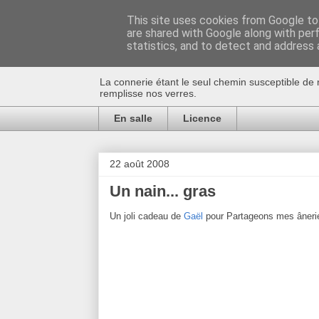
This site uses cookies from Google to 
are shared with Google along with per
Au bistro !
statistics, and to detect and address 
La connerie étant le seul chemin susceptible de 
remplisse nos verres.
En salle
Licence
22 août 2008
Un nain... gras
Un joli cadeau de
Gaël
pour Partageons mes âneries,