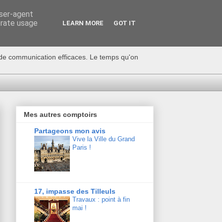
user-agent
erate usage
LEARN MORE
GOT IT
s de communication efficaces. Le temps qu'on
Mes autres comptoirs
Partageons mon avis
Vive la Ville du Grand
Paris !
17, impasse des Tilleuls
Travaux : point à fin
mai !