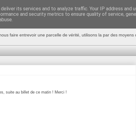
deliver its services and to analyze traffic. Your IP address and 
formance and security metrics to ensure quality of service, gen
abuse.
nous faire entrevoir une parcelle de vérité, utilisons la par des moyen
 suite au billet de ce matin ! Merci !