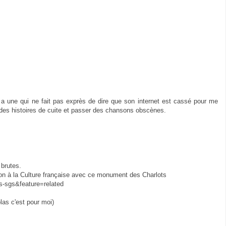
 a une qui ne fait pas exprès de dire que son internet est cassé pour me
r des histoires de cuite et passer des chansons obscènes.
brutes.
ion à la Culture française avec ce monument des Charlots
-sgs&feature=related
colas c'est pour moi)