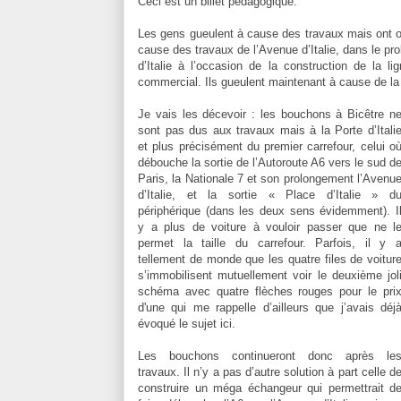
Ceci est un billet pédagogique.
Les gens gueulent à cause des travaux mais ont ou
cause des travaux de l’Avenue d’Italie, dans le pr
d’Italie à l’occasion de la construction de la l
commercial. Ils gueulent maintenant à cause de la 
Je vais les décevoir : les bouchons à Bicêtre n
sont pas dus aux travaux mais à la Porte d’Itali
et plus précisément du premier carrefour, celui o
débouche la sortie de l’Autoroute A6 vers le sud d
Paris, la Nationale 7 et son prolongement l’Avenu
d’Italie, et la sortie « Place d’Italie » d
périphérique (dans les deux sens évidemment). I
y a plus de voiture à vouloir passer que ne l
permet la taille du carrefour. Parfois, il y 
tellement de monde que les quatre files de voitur
s’immobilisent mutuellement voir le deuxième jol
schéma avec quatre flèches rouges pour le pri
d'une qui me rappelle d’ailleurs que j’avais déj
évoqué le sujet ici.
Les bouchons continueront donc après le
travaux. Il n’y a pas d’autre solution à part celle d
construire un méga échangeur qui permettrait d