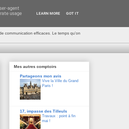
user-agent
erate usage
LEARN MORE
GOT IT
s de communication efficaces. Le temps qu'on
Mes autres comptoirs
Partageons mon avis
Vive la Ville du Grand
Paris !
17, impasse des Tilleuls
Travaux : point à fin
mai !