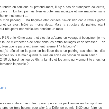
rendre en banlieue où prétendument, il n'y a pas de transports collectifs,
gnole ... En fait j'aimais bien écouter ma musique et me maquiller sans
honer inutilement ...
s mon parking ... Ma bagnole était censée n'avoir rien car je l'avais garée
q et ça avait brûlé au moins deux. Mais la structure du parking étant
 pour récupérer nos véhicules pendant un mois.
 le RER et le 4ème aussi : et c'est là qu'après un voyage à bouquiner, je me
ue là, de m'embêter à ce point dans les embouteillages et de stresser ... en
rd, bien que je parte extrêmement rarement "à la bourre" !
d j'ai décidé de la garer en banlieue dans un parking pas cher, les dés
bagnole sous la main quand j'aurais eu envie ou besoin de m'en servir ...
h30 de trajet au lieu de 6h, la famille et les amis qui viennent te chercher
 demande le peuple ?
20:05
ères en voiture, bien plus grave que ce qui peut arriver en transport en
près de trois heures pour aller à la Défense ou mis 1h30 pour faire les