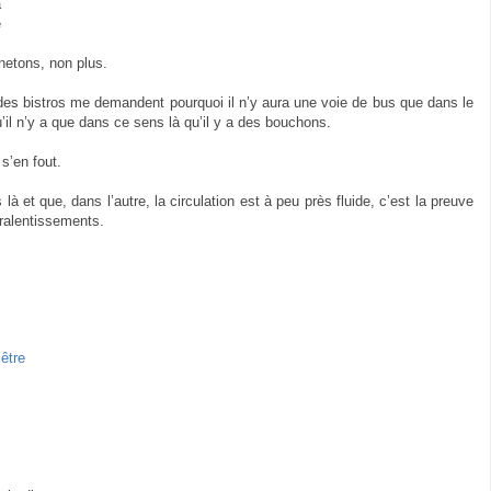
a
e
,
netons, non plus.
des bistros me demandent pourquoi il n’y aura une voie de bus que dans le
u’il n’y a que dans ce sens là qu’il y a des bouchons.
 s’en fout.
à et que, dans l’autre, la circulation est à peu près fluide, c’est la preuve
 ralentissements.
être