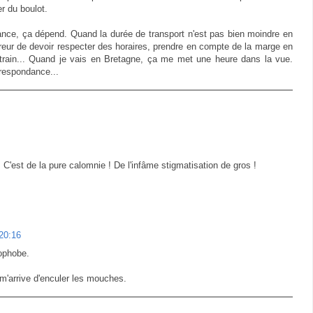
er du boulot.
tance, ça dépend. Quand la durée de transport n'est pas bien moindre en
 horreur de devoir respecter des horaires, prendre en compte de la marge en
 train... Quand je vais en Bretagne, ça me met une heure dans la vue.
rrespondance...
 ! C'est de la pure calomnie ! De l'infâme stigmatisation de gros !
20:16
sophobe.
l m'arrive d'enculer les mouches.