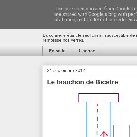
This site uses cookies from Google to 
are shared with Google along with per
Au bistro !
statistics, and to detect and address 
La connerie étant le seul chemin susceptible de 
remplisse nos verres.
En salle
Licence
24 septembre 2012
Le bouchon de Bicêtre