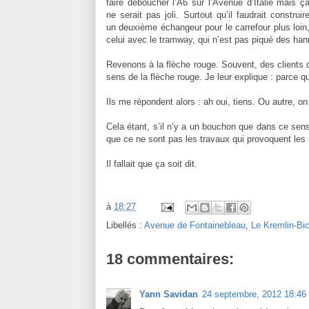
faire déboucher l’A6 sur l’Avenue d’Italie mais ç
ne serait pas joli. Surtout qu’il faudrait construir
un deuxième échangeur pour le carrefour plus loin
celui avec le tramway, qui n’est pas piqué des han
Revenons à la flèche rouge. Souvent, des clients 
sens de la flèche rouge. Je leur explique : parce q
Ils me répondent alors : ah oui, tiens. Ou autre, on
Cela étant, s’il n’y a un bouchon que dans ce sens l
que ce ne sont pas les travaux qui provoquent les
Il fallait que ça soit dit.
à
18:27
Libellés :
Avenue de Fontainebleau
,
Le Kremlin-Bic
18 commentaires:
Yann Savidan
24 septembre, 2012 18:46