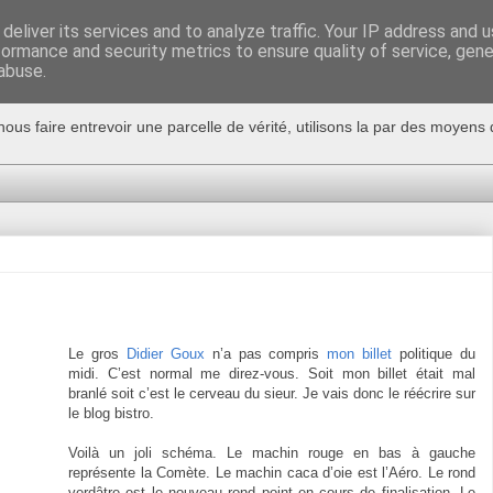
deliver its services and to analyze traffic. Your IP address and 
formance and security metrics to ensure quality of service, gen
abuse.
nous faire entrevoir une parcelle de vérité, utilisons la par des moyen
Le gros
Didier Goux
n’a pas compris
mon billet
politique du
midi. C’est normal me direz-vous. Soit mon billet était mal
branlé soit c’est le cerveau du sieur. Je vais donc le réécrire sur
le blog bistro.
Voilà un joli schéma. Le machin rouge en bas à gauche
représente la Comète. Le machin caca d’oie est l’Aéro. Le rond
verdâtre est le nouveau rond point en cours de finalisation. Le