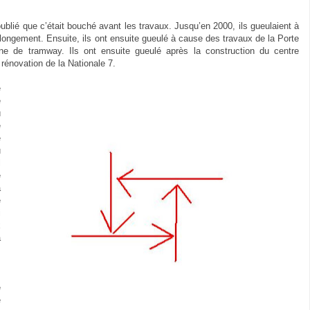
blié que c’était bouché avant les travaux. Jusqu’en 2000, ils gueulaient à
olongement. Ensuite, ils ont ensuite gueulé à cause des travaux de la Porte
igne de tramway. Ils ont ensuite gueulé après la construction du centre
rénovation de la Nationale 7.
e
e
ù
e
e
u
l
e
a
e
i
x
à
s
e
e