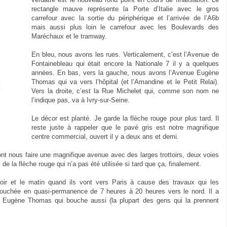
rectangle mauve représente la Porte d’Italie avec le gros
carrefour avec la sortie du périphérique et l’arrivée de l’A6b
mais aussi plus loin le carrefour avec les Boulevards des
Maréchaux et le tramway.
En bleu, nous avons les rues. Verticalement, c’est l’Avenue de
Fontainebleau qui était encore la Nationale 7 il y a quelques
années. En bas, vers la gauche, nous avons l’Avenue Eugène
Thomas qui va vers l’hôpital (et l’Amandine et le Petit Relai).
Vers la droite, c’est la Rue Michelet qui, comme son nom ne
l’indique pas, va à Ivry-sur-Seine.
Le décor est planté. Je garde la flèche rouge pour plus tard. Il
reste juste à rappeler que le pavé gris est notre magnifique
centre commercial, ouvert il y a deux ans et demi.
ont nous faire une magnifique avenue avec des larges trottoirs, deux voies
 la flèche rouge qui n’a pas été utilisée si tard que ça, finalement.
oir et le matin quand ils vont vers Paris à cause des travaux qui les
 bouchée en quasi-permanence de 7 heures à 20 heures vers le nord. Il a
 Eugène Thomas qui bouche aussi (la plupart des gens qui la prennent