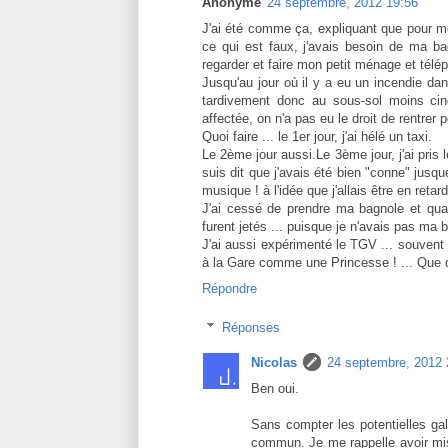
Anonyme
24 septembre, 2012 19:56
J'ai été comme ça, expliquant que pour me 
ce qui est faux, j'avais besoin de ma ba
regarder et faire mon petit ménage et télép
Jusqu'au jour où il y a eu un incendie dan
tardivement donc au sous-sol moins cin
affectée, on n'a pas eu le droit de rentrer
Quoi faire ... le 1er jour, j'ai hélé un taxi.
Le 2ème jour aussi.Le 3ème jour, j'ai pris
suis dit que j'avais été bien "conne" jusq
musique ! à l'idée que j'allais être en reta
J'ai cessé de prendre ma bagnole et quan
furent jetés ... puisque je n'avais pas ma 
J'ai aussi expérimenté le TGV ... souvent 2
à la Gare comme une Princesse ! ... Que
Répondre
Réponses
Nicolas
24 septembre, 2012 
Ben oui.
Sans compter les potentielles gal
commun. Je me rappelle avoir mis 