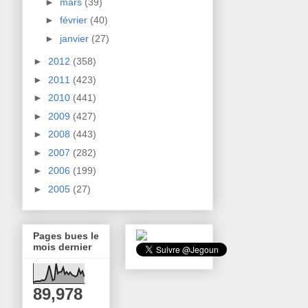
►
mars
(39)
►
février
(40)
►
janvier
(27)
►
2012
(358)
►
2011
(423)
►
2010
(441)
►
2009
(427)
►
2008
(443)
►
2007
(282)
►
2006
(199)
►
2005
(27)
Pages bues le
mois dernier
89,978