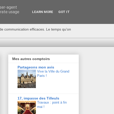
user-agent
erate usage
LEARN MORE
GOT IT
s de communication efficaces. Le temps qu'on
Mes autres comptoirs
Partageons mon avis
Vive la Ville du Grand
Paris !
17, impasse des Tilleuls
Travaux : point à fin
mai !