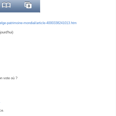
e-belge-patrimoine-mondial/article-4000338241013.htm
jourd'hui)
n vote où ?
7
ce.