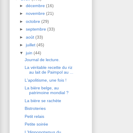
►
décembre
(16)
►
novembre
(21)
►
octobre
(29)
►
septembre
(33)
►
août
(33)
►
juillet
(45)
▼
juin
(44)
Journal de lecture.
La véritable recette du riz
au lait de Paimpol au ...
L'apolitisme, une fois !
La bière belge, au
patrimoine mondial ?
La bière se rachète
Bistroteries
Petit relais
Petite soirée
L'Hippopotamus du