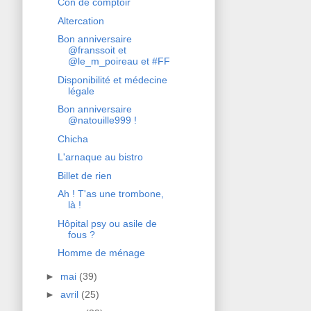
Con de comptoir
Altercation
Bon anniversaire
@franssoit et
@le_m_poireau et #FF
Disponibilité et médecine
légale
Bon anniversaire
@natouille999 !
Chicha
L'arnaque au bistro
Billet de rien
Ah ! T'as une trombone,
là !
Hôpital psy ou asile de
fous ?
Homme de ménage
►
mai
(39)
►
avril
(25)