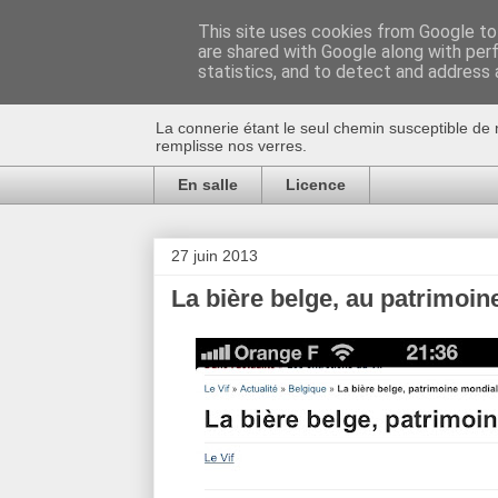
This site uses cookies from Google to 
are shared with Google along with per
Au bistro !
statistics, and to detect and address 
La connerie étant le seul chemin susceptible de 
remplisse nos verres.
En salle
Licence
27 juin 2013
La bière belge, au patrimoin