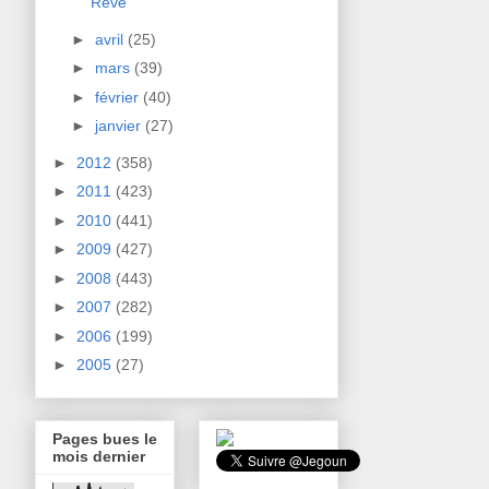
Rêve
►
avril
(25)
►
mars
(39)
►
février
(40)
►
janvier
(27)
►
2012
(358)
►
2011
(423)
►
2010
(441)
►
2009
(427)
►
2008
(443)
►
2007
(282)
►
2006
(199)
►
2005
(27)
Pages bues le
mois dernier