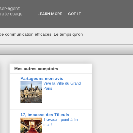
user-agent
erate usage
LEARN MORE
GOT IT
s de communication efficaces. Le temps qu'on
Mes autres comptoirs
Partageons mon avis
Vive la Ville du Grand
Paris !
17, impasse des Tilleuls
Travaux : point à fin
mai !