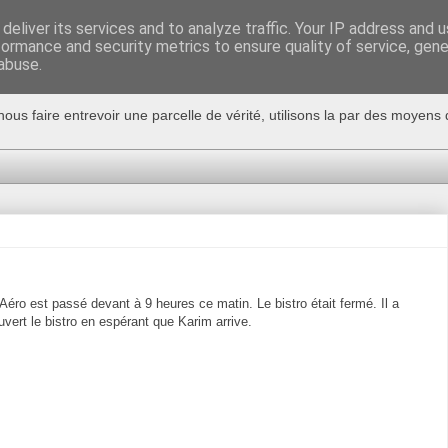
deliver its services and to analyze traffic. Your IP address and 
formance and security metrics to ensure quality of service, gen
abuse.
nous faire entrevoir une parcelle de vérité, utilisons la par des moyen
l'Aéro est passé devant à 9 heures ce matin. Le bistro était fermé. Il a
 ouvert le bistro en espérant que Karim arrive.