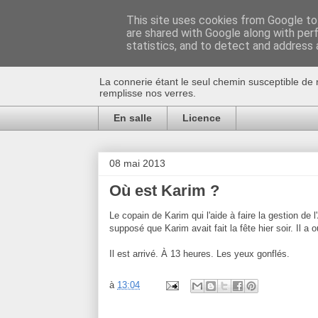
This site uses cookies from Google to 
are shared with Google along with per
Au bistro !
statistics, and to detect and address 
La connerie étant le seul chemin susceptible de 
remplisse nos verres.
En salle
Licence
08 mai 2013
Où est Karim ?
Le copain de Karim qui l'aide à faire la gestion de 
supposé que Karim avait fait la fête hier soir. Il a
Il est arrivé. À 13 heures. Les yeux gonflés.
à
13:04