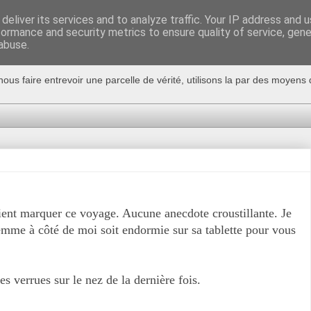
deliver its services and to analyze traffic. Your IP address and 
formance and security metrics to ensure quality of service, gen
abuse.
nous faire entrevoir une parcelle de vérité, utilisons la par des moyen
ent marquer ce voyage. Aucune anecdote croustillante. Je
emme à côté de moi soit endormie sur sa tablette pour vous
s verrues sur le nez de la dernière fois.