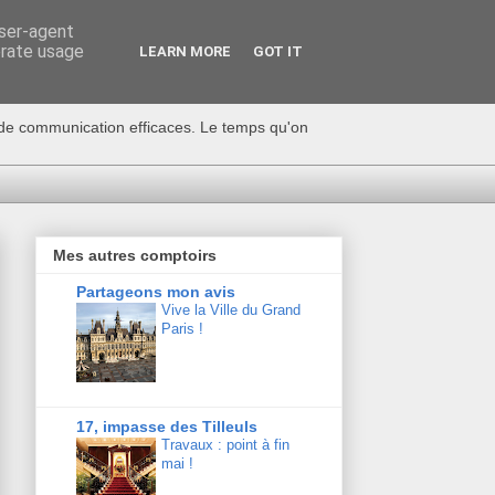
user-agent
erate usage
LEARN MORE
GOT IT
s de communication efficaces. Le temps qu'on
Mes autres comptoirs
Partageons mon avis
Vive la Ville du Grand
Paris !
17, impasse des Tilleuls
Travaux : point à fin
mai !