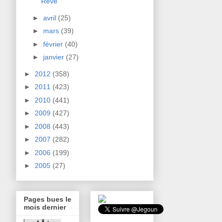
Rêve
►
avril
(25)
►
mars
(39)
►
février
(40)
►
janvier
(27)
►
2012
(358)
►
2011
(423)
►
2010
(441)
►
2009
(427)
►
2008
(443)
►
2007
(282)
►
2006
(199)
►
2005
(27)
Pages bues le
mois dernier