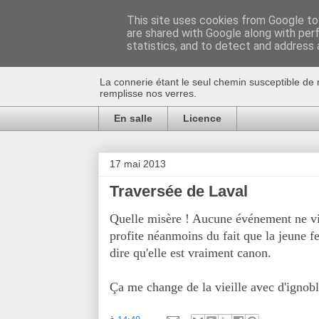
This site uses cookies from Google to 
are shared with Google along with per
Au bistro !
statistics, and to detect and address 
La connerie étant le seul chemin susceptible de 
remplisse nos verres.
En salle
Licence
17 mai 2013
Traversée de Laval
Quelle misère ! Aucune événement ne vi
profite néanmoins du fait que la jeune f
dire qu'elle est vraiment canon.
Ça me change de la vieille avec d'ignoble