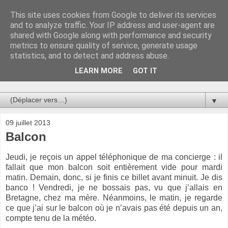
This site uses cookies from Google to deliver its services
Au bistro !
and to analyze traffic. Your IP address and user-agent are
shared with Google along with performance and security
metrics to ensure quality of service, generate usage
La connerie étant le seul chemin susceptible de nous faire
statistics, and to detect and address abuse.
entrevoir une parcelle de vérité, utilisons la par des moyens
de communication efficaces. Le temps qu'on remplisse nos
LEARN MORE
GOT IT
verres.
▼
09 juillet 2013
Balcon
Jeudi, je reçois un appel téléphonique de ma concierge : il
fallait que mon balcon soit entièrement vide pour mardi
matin. Demain, donc, si je finis ce billet avant minuit. Je dis
banco ! Vendredi, je ne bossais pas, vu que j’allais en
Bretagne, chez ma mère. Néanmoins, le matin, je regarde
ce que j’ai sur le balcon où je n’avais pas été depuis un an,
compte tenu de la météo.