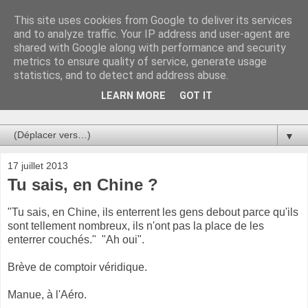
This site uses cookies from Google to deliver its services
Au bistro !
and to analyze traffic. Your IP address and user-agent are
shared with Google along with performance and security
metrics to ensure quality of service, generate usage
La connerie étant le seul chemin susceptible de nous faire
statistics, and to detect and address abuse.
entrevoir une parcelle de vérité, utilisons la par des moyens
de communication efficaces. Le temps qu'on remplisse nos
LEARN MORE
GOT IT
verres.
▼
17 juillet 2013
Tu sais, en Chine ?
"Tu sais, en Chine, ils enterrent les gens debout parce qu'ils
sont tellement nombreux, ils n'ont pas la place de les
enterrer couchés." "Ah oui".
Brève de comptoir véridique.
Manue, à l'Aéro.