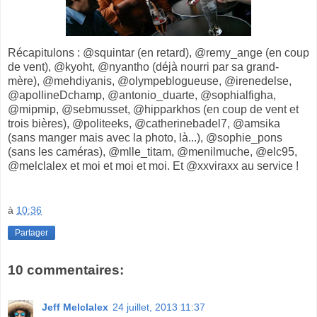
Récapitulons : @squintar (en retard), @remy_ange (en coup
de vent), @kyoht, @nyantho (déjà nourri par sa grand-
mère), @mehdiyanis, @olympeblogueuse, @irenedelse,
@apollineDchamp, @antonio_duarte, @sophialfigha,
@mipmip, @sebmusset, @hipparkhos (en coup de vent et
trois bières), @politeeks, @catherinebadel7, @amsika
(sans manger mais avec la photo, là...), @sophie_pons
(sans les caméras), @mlle_titam, @menilmuche, @elc95,
@melclalex et moi et moi et moi. Et @xxviraxx au service !
à
10:36
Partager
10 commentaires:
Jeff Melclalex
24 juillet, 2013 11:37